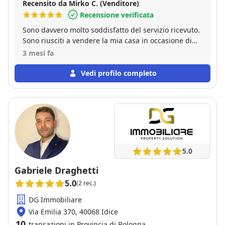
Recensito da Mirko C. (Venditore)
Recensione verificata
Sono davvero molto soddisfatto del servizio ricevuto.
Sono riusciti a vendere la mia casa in occasione di
un solo open house, raccogliendo ben 6 proposte
3 mesi fa
d’acquisto. Ho apprezzato molto la professionalità,
l’organizzazione e la competenza dimostrate in ogni
Vedi profilo completo
fase. Consiglio vivamente!
5.0
Gabriele Draghetti
5.0
(2 rec.)
DG Immobiliare
Via Emilia 370, 40068 Idice
10
transazioni in Provincia di Bologna