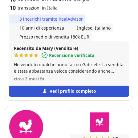
10
transazioni in Italia
3 incarichi tramite RealAdvisor
10 anni di esperienza
Inglese, Italiano
Prezzo medio di vendita 180k EUR
Recensito da Mary (Venditore)
Recensione verificata
Ho venduto qualche anno fa con Gabriele. La vendita
è stata abbastanza veloce considerando anche
l'inconveniente del catasto risolto in poco tempo.
circa 2 mesi fa
Consigliamo! A presto M.
Vedi profilo completo