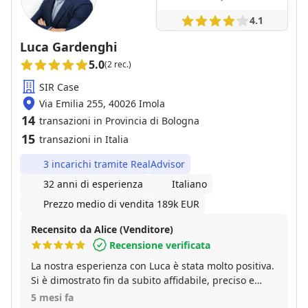
4.1
Luca Gardenghi
5.0
(2 rec.)
SIR Case
Via Emilia 255, 40026 Imola
14
transazioni in Provincia di Bologna
15
transazioni in Italia
3 incarichi tramite RealAdvisor
32 anni di esperienza
Italiano
Prezzo medio di vendita 189k EUR
Recensito da Alice (Venditore)
Recensione verificata
La nostra esperienza con Luca è stata molto positiva.
Si è dimostrato fin da subito affidabile, preciso e
estremamente preparato nel suo ambito. Qualora
5 mesi fa