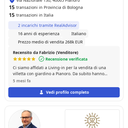
Via Nazionale 130, 40065 Pianoro
15
transazioni in Provincia di Bologna
15
transazioni in Italia
2 incarichi tramite RealAdvisor
16 anni di esperienza
Italiano
Prezzo medio di vendita 268k EUR
Recensito da Fabrizio (Venditore)
Recensione verificata
Ci siamo affidati a Living-in per la vendita di una
villetta con giardino a Pianoro. Da subito hanno
portato molti potenziali acquirenti a visitare
5 mesi fa
l'immobile ed in tempi record sono riusciti a trovare
un compratore. Super consigliati.
Vedi profilo completo