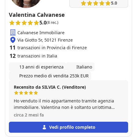
5.0
Valentina Calvanese
5.0
(8 rec.)
Calvanese Immobiliare
Via Giotto 5r, 50121 Firenze
11
transazioni in Provincia di Firenze
12
transazioni in Italia
13 anni di esperienza
Italiano
Prezzo medio di vendita 253k EUR
Recensito da SILVIA C. (Venditore)
Ho venduto il mio appartamento tramite agenzia
immobiliare. Valentina non è soltanto un'ottima
professionista ma ha un'empatia fuori dal comune.
circa 2 mesi fa
Mi ha accompagnata, sostenuta anche oltre le sue
competenze. Oltretutto è molto precisa a favore di
Vedi profilo completo
entrambe le parti. La consiglio senza minimo