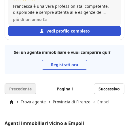
Francesca è una vera professionista: competente,
disponibile e sempre attenta alle esigenze del
cliente. Ha gestito la compravendita con trasparenza
più di un anno fa
e precisione, rendendo tutto semplice e senza
stress. Consigliatissima!
Vedi profilo completo
Sei un agente immobiliare e vuoi comparire qui?
Registrati ora
Precedente
Pagina 1
Successivo
Trova agente
Provincia di Firenze
Empoli
Inizio
Agenti immobiliari vicino a Empoli