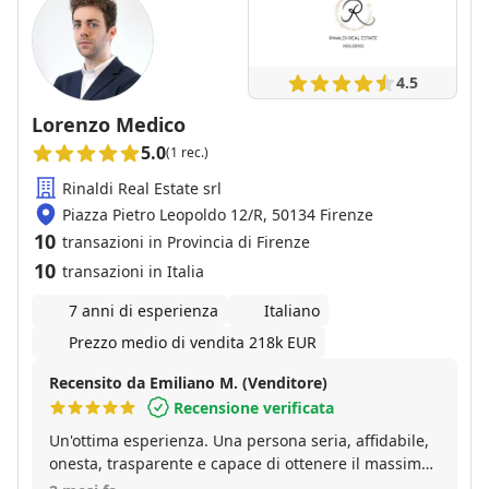
4.5
Lorenzo Medico
5.0
(1 rec.)
Rinaldi Real Estate srl
Piazza Pietro Leopoldo 12/R, 50134 Firenze
10
transazioni in Provincia di Firenze
10
transazioni in Italia
7 anni di esperienza
Italiano
Prezzo medio di vendita 218k EUR
Recensito da Emiliano M. (Venditore)
Recensione verificata
Un'ottima esperienza. Una persona seria, affidabile,
onesta, trasparente e capace di ottenere il massimo
dalla richiesta del venditore. Affidatevi ciecamente a