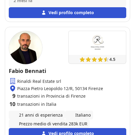
2 mesi fa
questo "ragazzo" e alla società immobiliare non
potete sbagliare. Ha saputo gestire in modo sereno e
Vedi profilo completo
responsabile alcuni piccoli inconvenienti che si sono
verificati, supportandomi anche oltre quelli che sono
i "doveri" dell'agenzia immobiliare.
4.5
Fabio Bennati
Rinaldi Real Estate srl
Piazza Pietro Leopoldo 12/R, 50134 Firenze
9
transazioni in Provincia di Firenze
10
transazioni in Italia
21 anni di esperienza
Italiano
Prezzo medio di vendita 283k EUR
Vedi profilo completo