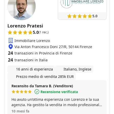
5.0
Lorenzo Pratesi
5.0
(1 rec.)
Immobiliare Lorenzo
Via Anton Francesco Doni 27/R, 50144 Firenze
24
transazioni in Provincia di Firenze
24
transazioni in Italia
16 anni di esperienza
Italiano, Inglese
Prezzo medio di vendita 285k EUR
Recensito da Tamara B. (Venditore)
Recensione verificata
Ho avuto un’ottima esperienza con Lorenzo e la sua
agenzia. Ha gestito la vendita in modo professionale,
preciso e sempre disponibile. L’immobile è stato
10 mesi fa