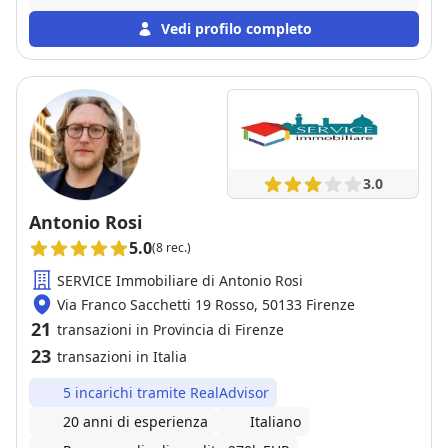
venduto al prezzo indicato nella valutazione e nei
tempi previsti, seguendo ogni fase della
Vedi profilo completo
compravendita con attenzione e trasparenza. Un
agente serio e affidabile, assolutamente consigliato.
3.0
Antonio Rosi
5.0
(8 rec.)
SERVICE Immobiliare di Antonio Rosi
Via Franco Sacchetti 19 Rosso, 50133 Firenze
21
transazioni in Provincia di Firenze
23
transazioni in Italia
5 incarichi tramite RealAdvisor
20 anni di esperienza
Italiano