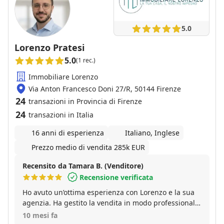
acquistare casa anche se era con in altra agenzia …
che dire fantastici ve li consiglio con loro nasce un
amicizia grazie Ciro grazie Ghino ♥️
5.0
Lorenzo Pratesi
5.0
(1 rec.)
Immobiliare Lorenzo
Via Anton Francesco Doni 27/R, 50144 Firenze
24
transazioni in Provincia di Firenze
24
transazioni in Italia
16 anni di esperienza
Italiano, Inglese
Prezzo medio di vendita 285k EUR
Recensito da Tamara B. (Venditore)
Recensione verificata
Ho avuto un’ottima esperienza con Lorenzo e la sua
agenzia. Ha gestito la vendita in modo professionale,
preciso e sempre disponibile. L’immobile è stato
10 mesi fa
venduto al prezzo indicato nella valutazione e nei