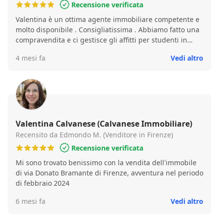
Recensione verificata
Valentina è un ottima agente immobiliare competente e
molto disponibile . Consigliatissima . Abbiamo fatto una
compravendita e ci gestisce gli affitti per studenti in
maniera ottima e molto responsabile . Ho esperienza con
4 mesi fa
Vedi altro
altre agenzie immobiliari ma Valentina le supera tutte in
competenza e soprattutto disponibilità .
Valentina Calvanese (Calvanese Immobiliare)
Recensito da Edmondo M. (Venditore in Firenze)
Recensione verificata
Mi sono trovato benissimo con la vendita dell'immobile
di via Donato Bramante di Firenze, avventura nel periodo
di febbraio 2024
6 mesi fa
Vedi altro