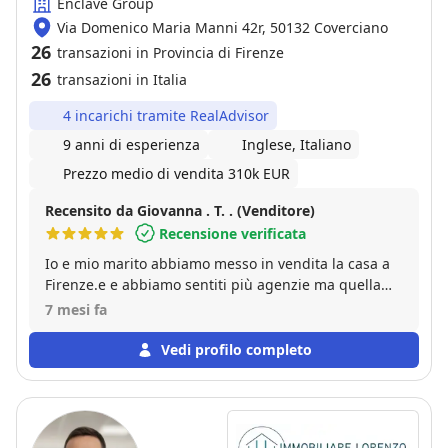
Enclave Group
Via Domenico Maria Manni 42r, 50132 Coverciano
26
transazioni in Provincia di Firenze
26
transazioni in Italia
4 incarichi tramite RealAdvisor
9 anni di esperienza
Inglese, Italiano
Prezzo medio di vendita 310k EUR
Recensito da Giovanna . T. . (Venditore)
Recensione verificata
Io e mio marito abbiamo messo in vendita la casa a
Firenze.e e abbiamo sentiti più agenzie ma quella
che ci ha dato fiducia chiarimenti disponibilità e
7 mesi fa
affidabilità è stata la enclave group .. abbiamo
conosciuto Ciro Legnante una persona molto
Vedi profilo completo
disponibile che ti dà veramente sicurezza
disponibilità sincerità e anche Ghino Mariani ci
hanno seguito nel miglio modo e abbiamo venduto
casa in pochissimo tempo , ci hanno pure aiutato ad