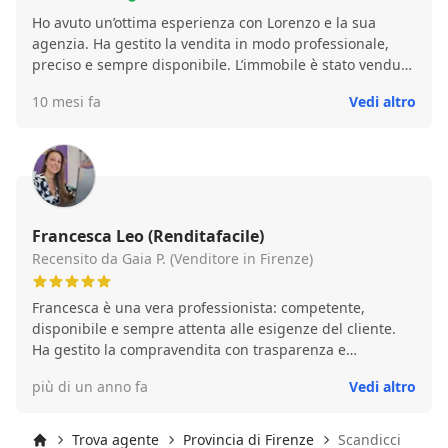
Ho avuto un’ottima esperienza con Lorenzo e la sua
agenzia. Ha gestito la vendita in modo professionale,
preciso e sempre disponibile. L’immobile è stato venduto
al prezzo indicato nella valutazione e nei tempi previsti,
10 mesi fa
Vedi altro
seguendo ogni fase della compravendita con attenzione
e trasparenza. Un agente serio e affidabile,
assolutamente consigliato.
Francesca Leo (Renditafacile)
Recensito da Gaia P. (Venditore in Firenze)
Francesca è una vera professionista: competente,
disponibile e sempre attenta alle esigenze del cliente.
Ha gestito la compravendita con trasparenza e
precisione, rendendo tutto semplice e senza stress.
più di un anno fa
Vedi altro
Consigliatissima!
Trova agente
Provincia di Firenze
Scandicci