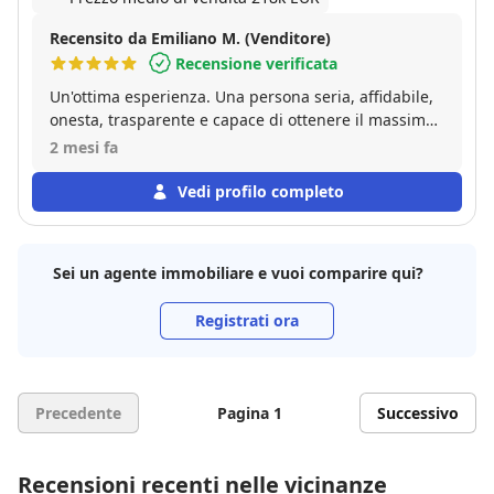
Recensito da Emiliano M. (Venditore)
Recensione verificata
Un'ottima esperienza. Una persona seria, affidabile,
onesta, trasparente e capace di ottenere il massimo
dalla richiesta del venditore. Affidatevi ciecamente a
2 mesi fa
questo "ragazzo" e alla società immobiliare non
potete sbagliare. Ha saputo gestire in modo sereno e
Vedi profilo completo
responsabile alcuni piccoli inconvenienti che si sono
verificati, supportandomi anche oltre quelli che sono
i "doveri" dell'agenzia immobiliare.
Sei un agente immobiliare e vuoi comparire qui?
Registrati ora
Precedente
Pagina 1
Successivo
Recensioni recenti nelle vicinanze