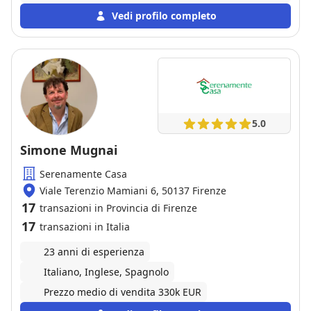
tempi previsti, seguendo ogni fase della
Vedi profilo completo
compravendita con attenzione e trasparenza. Un
agente serio e affidabile, assolutamente consigliato.
5.0
Simone Mugnai
Serenamente Casa
Viale Terenzio Mamiani 6, 50137 Firenze
17
transazioni in Provincia di Firenze
17
transazioni in Italia
23 anni di esperienza
Italiano, Inglese, Spagnolo
Prezzo medio di vendita 330k EUR