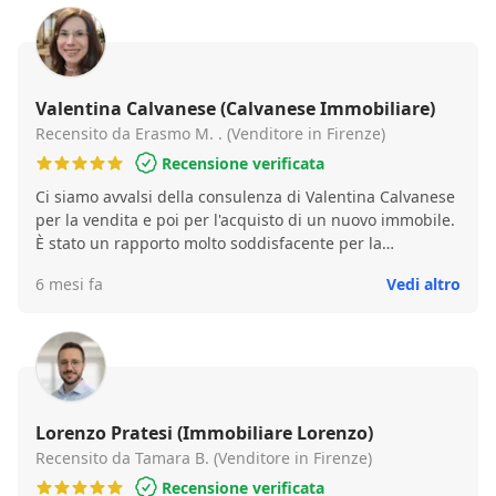
Valentina Calvanese (Calvanese Immobiliare)
Recensito da Erasmo M. . (Venditore in Firenze)
Recensione verificata
Ci siamo avvalsi della consulenza di Valentina Calvanese
per la vendita e poi per l'acquisto di un nuovo immobile.
È stato un rapporto molto soddisfacente per la
professionalità e l'attenzione prestata a tutte le nostre
6 mesi fa
Vedi altro
esigenze. Sempre gentile e disponibile abbiamo
concluso i rogiti con celerità e precisione superando cosi
alcune difficoltà emerse nella consultazione con il
catasto. Prezzi onesti.
Lorenzo Pratesi (Immobiliare Lorenzo)
Recensito da Tamara B. (Venditore in Firenze)
Recensione verificata