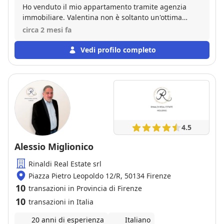
Ho venduto il mio appartamento tramite agenzia
immobiliare. Valentina non è soltanto un'ottima
professionista ma ha un'empatia fuori dal comune.
circa 2 mesi fa
Mi ha accompagnata, sostenuta anche oltre le sue
competenze. Oltretutto è molto precisa a favore di
Vedi profilo completo
entrambe le parti. La consiglio senza minimo
dubbio.
4.5
Alessio Miglionico
Rinaldi Real Estate srl
Piazza Pietro Leopoldo 12/R, 50134 Firenze
10
transazioni in Provincia di Firenze
10
transazioni in Italia
20 anni di esperienza
Italiano