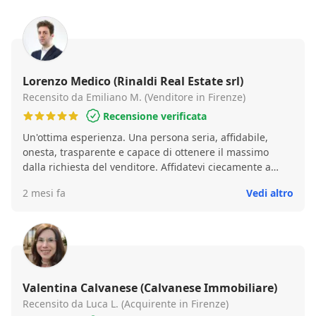
Lorenzo Medico (Rinaldi Real Estate srl)
Recensito da Emiliano M. (Venditore in Firenze)
Recensione verificata
Un'ottima esperienza. Una persona seria, affidabile,
onesta, trasparente e capace di ottenere il massimo
dalla richiesta del venditore. Affidatevi ciecamente a
questo "ragazzo" e alla società immobiliare non potete
2 mesi fa
Vedi altro
sbagliare. Ha saputo gestire in modo sereno e
responsabile alcuni piccoli inconvenienti che si sono
verificati, supportandomi anche oltre quelli che sono i
"doveri" dell'agenzia immobiliare.
Valentina Calvanese (Calvanese Immobiliare)
Recensito da Luca L. (Acquirente in Firenze)