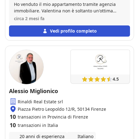
Ho venduto il mio appartamento tramite agenzia
immobiliare. Valentina non è soltanto un'ottima
professionista ma ha un'empatia fuori dal comune.
circa 2 mesi fa
Mi ha accompagnata, sostenuta anche oltre le sue
competenze. Oltretutto è molto precisa a favore di
Vedi profilo completo
entrambe le parti. La consiglio senza minimo
dubbio.
4.5
Alessio Miglionico
Rinaldi Real Estate srl
Piazza Pietro Leopoldo 12/R, 50134 Firenze
10
transazioni in Provincia di Firenze
10
transazioni in Italia
20 anni di esperienza
Italiano