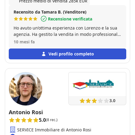
Prezzo medio di vendita 285k EUR
Recensito da Tamara B. (Venditore)
Recensione verificata
Ho avuto un’ottima esperienza con Lorenzo e la sua
agenzia. Ha gestito la vendita in modo professionale,
preciso e sempre disponibile. L’immobile è stato
10 mesi fa
venduto al prezzo indicato nella valutazione e nei
tempi previsti, seguendo ogni fase della
Vedi profilo completo
compravendita con attenzione e trasparenza. Un
agente serio e affidabile, assolutamente consigliato.
3.0
Antonio Rosi
5.0
(8 rec.)
SERVICE Immobiliare di Antonio Rosi