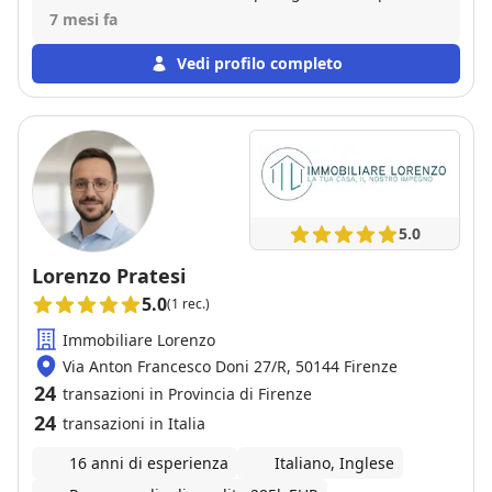
che ci ha dato fiducia chiarimenti disponibilità e
7 mesi fa
affidabilità è stata la enclave group .. abbiamo
conosciuto Ciro Legnante una persona molto
Vedi profilo completo
disponibile che ti dà veramente sicurezza
disponibilità sincerità e anche Ghino Mariani ci
hanno seguito nel miglio modo e abbiamo venduto
casa in pochissimo tempo , ci hanno pure aiutato ad
acquistare casa anche se era con in altra agenzia …
che dire fantastici ve li consiglio con loro nasce un
amicizia grazie Ciro grazie Ghino ♥️
5.0
Lorenzo Pratesi
5.0
(1 rec.)
Immobiliare Lorenzo
Via Anton Francesco Doni 27/R, 50144 Firenze
24
transazioni in Provincia di Firenze
24
transazioni in Italia
16 anni di esperienza
Italiano, Inglese