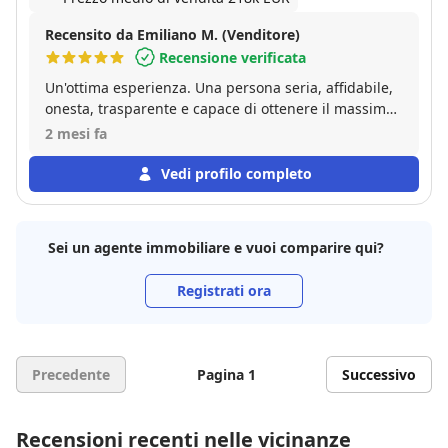
Recensito da Emiliano M. (Venditore)
Recensione verificata
Un'ottima esperienza. Una persona seria, affidabile,
onesta, trasparente e capace di ottenere il massimo
dalla richiesta del venditore. Affidatevi ciecamente a
2 mesi fa
questo "ragazzo" e alla società immobiliare non
potete sbagliare. Ha saputo gestire in modo sereno e
Vedi profilo completo
responsabile alcuni piccoli inconvenienti che si sono
verificati, supportandomi anche oltre quelli che sono
i "doveri" dell'agenzia immobiliare.
Sei un agente immobiliare e vuoi comparire qui?
Registrati ora
Precedente
Pagina 1
Successivo
Recensioni recenti nelle vicinanze