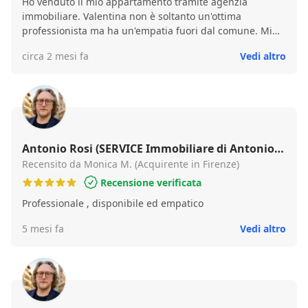
Ho venduto il mio appartamento tramite agenzia
immobiliare. Valentina non è soltanto un'ottima
professionista ma ha un'empatia fuori dal comune. Mi
ha accompagnata, sostenuta anche oltre le sue
circa 2 mesi fa
Vedi altro
competenze. Oltretutto è molto precisa a favore di
entrambe le parti. La consiglio senza minimo dubbio.
Antonio Rosi (SERVICE Immobiliare di Antonio
Rosi)
Recensito da Monica M. (Acquirente in Firenze)
Recensione verificata
Professionale , disponibile ed empatico
5 mesi fa
Vedi altro