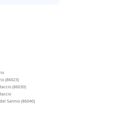
no
no (86023)
taccio (86030)
taccio
del Sannio (86040)