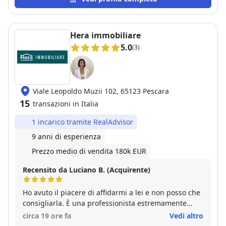
situazione aiutandoci a fare la scelta migliore. Siamo
molto soddisfatti del trattamento e dell'acquisto.
Hera immobiliare
5.0
(3)
Viale Leopoldo Muzii 102, 65123 Pescara
15
transazioni in Italia
1 incarico tramite RealAdvisor
9 anni di esperienza
Prezzo medio di vendita 180k EUR
Recensito da Luciano B. (Acquirente)
Ho avuto il piacere di affidarmi a lei e non posso che
consigliarla. È una professionista estremamente
preparata, seria e sempre disponibile. Fin dal primo
circa 19 ore fa
Vedi altro
incontro si è dimostrata attenta alle mie esigenze,