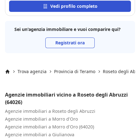
trasparente in ogni fase e molto risoluta nel trovare
Vedi profilo completo
la soluzione migliore. Quello che ho apprezzato di
più è la sua capacità di seguire ogni dettaglio con
precisione, senza lasciare nulla al caso, mantenendo
Sei un'agenzia immobiliare e vuoi comparire qui?
sempre una comunicazione chiara e puntuale. In un
settore dove affidabilità e competenza fanno davvero
Registrati ora
la differenza, rappresenta una garanzia. Se cercate
un’agente immobiliare che lavori con professionalità,
determinazione e grande attenzione verso il cliente,
la consiglio senza alcuna esitazione.
Trova agenzia
Provincia di Teramo
Roseto degli Abru
Inizio
Agenzie immobiliari vicino a Roseto degli Abruzzi
(64026)
Agenzie immobiliari a Roseto degli Abruzzi
Agenzie immobiliari a Morro d'Oro
Agenzie immobiliari a Morro d'Oro (64020)
Agenzie immobiliari a Giulianova