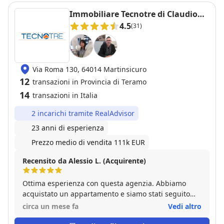
Immobiliare Tecnotre di Claudio
Longo
4.5
(31)
Via Roma 130, 64014 Martinsicuro
12
transazioni in Provincia di Teramo
14
transazioni in Italia
2 incarichi tramite RealAdvisor
23 anni di esperienza
Prezzo medio di vendita 111k EUR
Recensito da Alessio L. (Acquirente)
Ottima esperienza con questa agenzia. Abbiamo
acquistato un appartamento e siamo stati seguito
dall'inizio alla fine del percorso d'acquisto. Sempre
circa un mese fa
Vedi altro
disponibili, professionali ed anche molto simpatici.