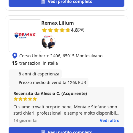
Una garanzia. Bravi!
Vedi profilo completo
Remax Lilium
4.8
(28)
Corso Umberto I 406, 65015 Montesilvano
15
transazioni in Italia
8 anni di esperienza
Prezzo medio di vendita 126k EUR
Recensito da Alessio C. (Acquirente)
Ci siamo trovati proprio bene, Monia e Stefano sono
stati chiari, professionali e sempre molto disponibili
anche quando mia moglie si è fatta venire i dubbi.
14 giorni fa
Vedi altro
Monia è stata gentilissima nel modo in cui ci ha
spiegato, sempre con estrema professionalità, la
Vedi profilo completo