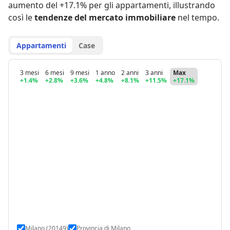
aumento del +17.1% per gli appartamenti
,
illustrando
così le
tendenze del mercato immobiliare
nel tempo.
Appartamenti
Case
3 mesi
6 mesi
9 mesi
1 anno
2 anni
3 anni
Max
+1.4%
+2.8%
+3.6%
+4.8%
+8.1%
+11.5%
+17.1%
Milano (20149)
Provincia di Milano