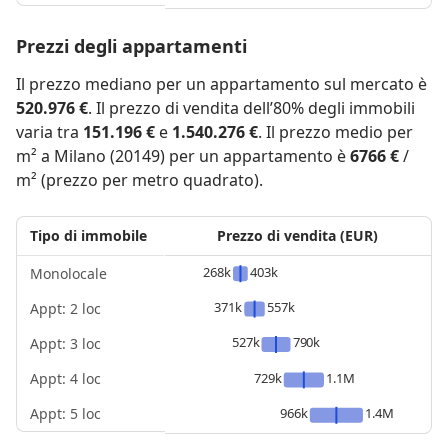
Prezzi degli appartamenti
Il prezzo mediano per un appartamento sul mercato è
520.976 €
. Il prezzo di vendita dell’80% degli immobili
varia tra
151.196 €
e
1.540.276 €
. Il prezzo medio per
m² a Milano (20149) per un appartamento è
6766 €
/
m² (prezzo per metro quadrato).
Tipo di immobile
Prezzo di vendita (EUR)
268k
403k
Monolocale
371k
557k
Appt: 2 loc
527k
790k
Appt: 3 loc
Appt: 4 loc
729k
1.1M
Appt: 5 loc
966k
1.4M