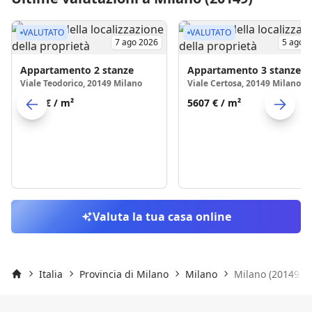
VALUTATO
VALUTATO
7 ago 2026
5 ago 
Appartamento
2 stanze
Appartamento
3 stanze
Viale Teodorico, 20149 Milano
Viale Certosa, 20149 Milano
5669 €
/ m²
5607 €
/ m²
Skip to previo
S
Valuta la tua casa online
Italia
Provincia di Milano
Milano
Milano (20149)
Inizio