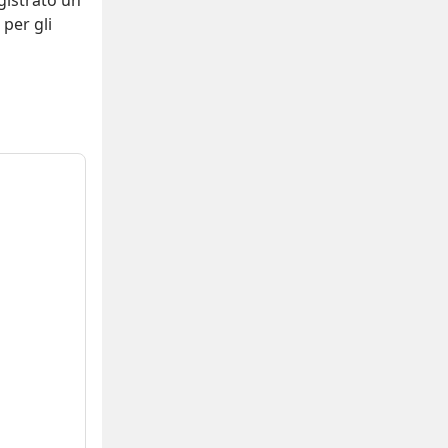
gistrato
un
per gli