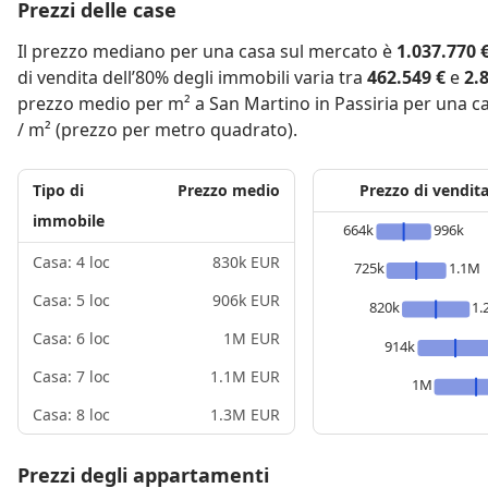
Prezzi delle case
Il prezzo mediano per una casa sul mercato è
1.037.770 
di vendita dell’80% degli immobili varia tra
462.549 €
e
2.
prezzo medio per m² a San Martino in Passiria per una c
/ m² (prezzo per metro quadrato).
Tipo di
Prezzo medio
Prezzo di vendit
immobile
664k
996k
Casa: 4 loc
830k EUR
725k
1.1M
Casa: 5 loc
906k EUR
820k
1.
Casa: 6 loc
1M EUR
914k
Casa: 7 loc
1.1M EUR
1M
Casa: 8 loc
1.3M EUR
Prezzi degli appartamenti