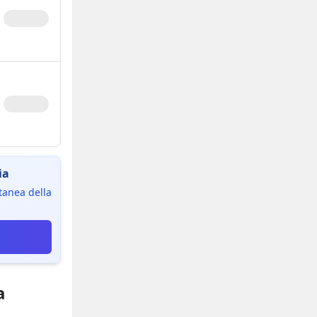
ia
ntanea della
a