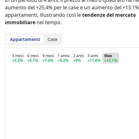
In un periodo di 4 anni
,
il prezzo al metro quadrato ha re
aumento del +25.4% per le case
e
un aumento del +13.1% 
appartamenti
,
illustrando così le
tendenze del mercato
immobiliare
nel tempo.
Appartamenti
Case
3 mesi
6 mesi
9 mesi
1 anno
2 anni
3 anni
Max
+3.2%
+6.7%
+7.6%
+8.2%
+9%
+11.8%
+13.1%