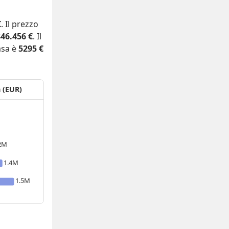
€
. Il prezzo
846.456 €
. Il
asa è
5295 €
a (EUR)
2M
1.4M
1.5M