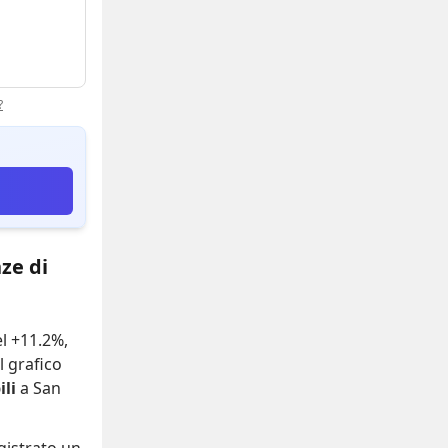
?
ze di
el +11.2%
,
Il grafico
li
a San