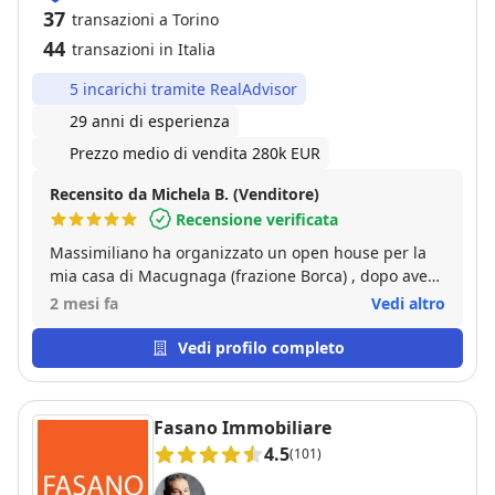
37
transazioni a Torino
44
transazioni in Italia
5 incarichi tramite RealAdvisor
29 anni di esperienza
Prezzo medio di vendita 280k EUR
Recensito da Michela B. (Venditore)
Recensione verificata
Massimiliano ha organizzato un open house per la
mia casa di Macugnaga (frazione Borca) , dopo aver
fatto i necessari sopralluoghi ed ottima pubblicità.
2 mesi fa
Vedi altro
La casa è stata venduta subito! Ed in modo ottimo! Ci
ha poi seguito passo passo fino al rogito con
Vedi profilo completo
impegno e pazienza!! Assolutamente TOP!!!
Fasano Immobiliare
4.5
(101)