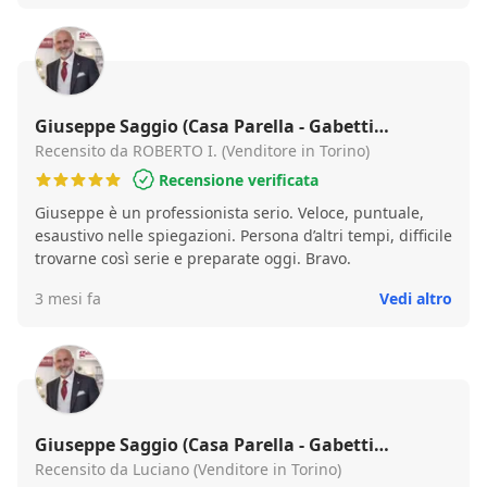
sento di consigliarlo a chiunque cerchi un professionista
serio, preparato e orientato ai risultati.
Giuseppe Saggio (Casa Parella - Gabetti
Franchising)
Recensito da ROBERTO I. (Venditore in Torino)
Recensione verificata
Giuseppe è un professionista serio. Veloce, puntuale,
esaustivo nelle spiegazioni. Persona d’altri tempi, difficile
trovarne così serie e preparate oggi. Bravo.
3 mesi fa
Vedi altro
Giuseppe Saggio (Casa Parella - Gabetti
Franchising)
Recensito da Luciano (Venditore in Torino)