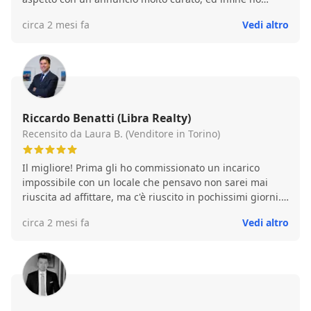
ottenuto la vendita al prezzo che desideravo, in poche
circa 2 mesi fa
Vedi altro
settimane. Riccardo ha fatto sembrare tutto semplice e
la sua professionalità ha portato ad una vendita senza il
minimo problema.
Riccardo Benatti (Libra Realty)
Recensito da Laura B. (Venditore in Torino)
Il migliore! Prima gli ho commissionato un incarico
impossibile con un locale che pensavo non sarei mai
riuscita ad affittare, ma c'è riuscito in pochissimi giorni.
Poi gli ho affidato una vendita di un appartamento,
circa 2 mesi fa
Vedi altro
chiusa con ottima soddisfazione mia e, ho visto, anche di
chi ha comprato. Professionale, competente, veloce, sa
consigliare la soluzione migliore.