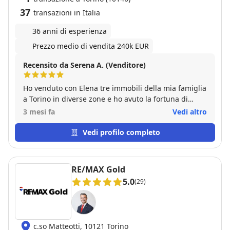
37
transazioni in Italia
36 anni di esperienza
Prezzo medio di vendita 240k EUR
Recensito da Serena A. (Venditore)
Ho venduto con Elena tre immobili della mia famiglia
a Torino in diverse zone e ho avuto la fortuna di
avere il supporto di una professionista di livello che
3 mesi fa
Vedi altro
con gentilezza e passione ha soddisfatto tutte le
nostre aspettative ed è andata oltre. Affidatevi a lei
Vedi profilo completo
senza remore,a differenza di tanti ormai influencer
immobiliari che tengono piu alla loro fama che al
vostro immobile con Elena troverete una persona
RE/MAX Gold
che lavora davvero per i vostri interessi.
5.0
(29)
c.so Matteotti, 10121 Torino