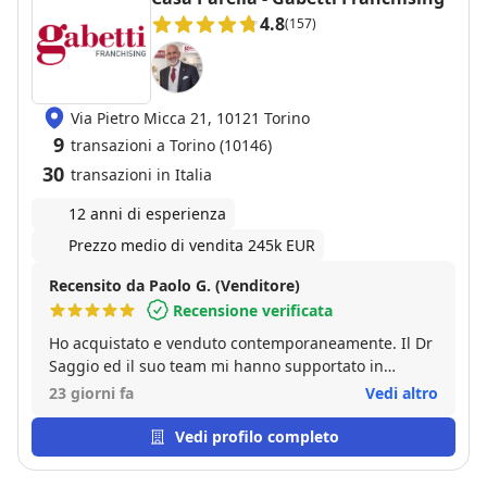
4.8
(157)
Via Pietro Micca 21, 10121 Torino
9
transazioni a Torino (10146)
30
transazioni in Italia
12 anni di esperienza
Prezzo medio di vendita 245k EUR
Recensito da Paolo G. (Venditore)
Recensione verificata
Ho acquistato e venduto contemporaneamente. Il Dr
Saggio ed il suo team mi hanno supportato in
entrambe le operazioni e non posso fare altro che
23 giorni fa
Vedi altro
ringraziarli. Ero molto preoccupato soprattutto dai
tempi della vendita ma, seguendo i preziosi consigli
Vedi profilo completo
di Beppe, tutto è andato per il meglio ed entrambe
le transazioni si sono incastrate perfettamente. Un