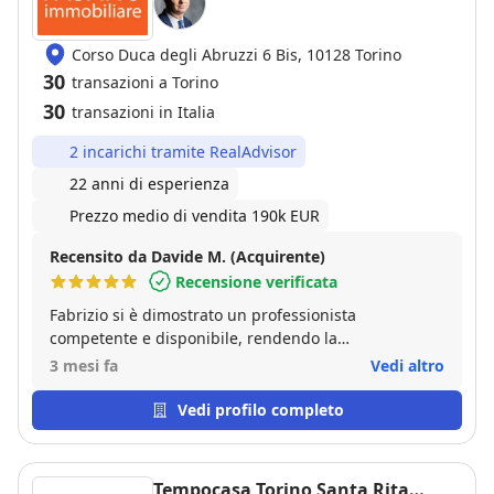
Corso Duca degli Abruzzi 6 Bis, 10128 Torino
30
transazioni a Torino
30
transazioni in Italia
2 incarichi tramite RealAdvisor
22 anni di esperienza
Prezzo medio di vendita 190k EUR
Recensito da Davide M. (Acquirente)
Recensione verificata
Fabrizio si è dimostrato un professionista
competente e disponibile, rendendo la
compravendita semplice e serena in ogni fase.
3 mesi fa
Vedi altro
Vedi profilo completo
Tempocasa Torino Santa Rita