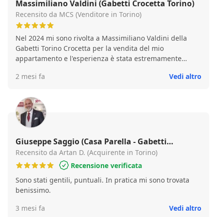
Massimiliano Valdini (Gabetti Crocetta Torino)
Recensito da MCS (Venditore in Torino)
Nel 2024 mi sono rivolta a Massimiliano Valdini della
Gabetti Torino Crocetta per la vendita del mio
appartamento e l'esperienza è stata estremamente
positiva. Ciò che mi ha soddisfatto non è stato soltanto il
2 mesi fa
Vedi altro
risultato finale della vendita, ma soprattutto il modo in
cui l'intera operazione è stata progettata e gestita. Fin
dal primo incontro ho percepito un approccio
professionale, concreto e basato su un accurato studio
dell'immobile e del mercato di riferimento. La differenza
l'hanno fatta la strategia adottata, la cura dei dettagli e il
corretto posizionamento del prezzo, elementi che hanno
Giuseppe Saggio (Casa Parella - Gabetti
permesso di condurre la trattativa con efficacia fino alla
Franchising)
Recensito da Artan D. (Acquirente in Torino)
conclusione, raggiungendo un risultato pienamente
Recensione verificata
soddisfacente per tutte le parti coinvolte. Ritengo che il
Sono stati gentili, puntuali. In pratica mi sono trovata
vero valore aggiunto di Massimiliano sia la capacità di
benissimo.
impostare un percorso di vendita fondato su analisi,
competenza e metodo, evitando improvvisazioni e
3 mesi fa
Vedi altro
valorizzando al meglio l'immobile. Per questo motivo mi