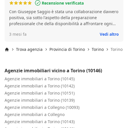
Recensione verificata
Con Giuseppe Saggio è stata una collaborazione davvero
positiva, sia sotto l'aspetto della preparazione
professionale che della disponibilità a affrontare ogni
aspetto della transazione. Come persona è
3 mesi fa
Vedi altro
assolutamente di grande spessore. Il collaboratore e
l'agente che mi auguravo ed ho trovato.
Trova agenzia
Provincia di Torino
Torino
Torino (1
Inizio
Agenzie immobiliari vicino a Torino (10146)
Agenzie immobiliari a Torino (10145)
Agenzie immobiliari a Torino (10142)
Agenzie immobiliari a Torino (10151)
Agenzie immobiliari a Torino (10139)
Agenzie immobiliari a Collegno (10093)
Agenzie immobiliari a Collegno
Agenzie immobiliari a Torino (10143)