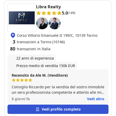
ringraziamento particolare allo staff di Gabetti
Libra Realty
Parella sempre preciso e disponibile ed al broker
5.0
(149)
Diego che ci ha aiutato a trovare un mutuo (enorme)
in tempi brevissimi.
Corso Vittorio Emanuele II 199/C, 10139 Torino
3
transazioni a Torino (10146)
80
transazioni in Italia
22 anni di esperienza
Prezzo medio di vendita 150k EUR
Recensito da Ale M. (Venditore)
Consiglio Riccardo per la vendita del vostro immobile
un vero professionista competente e attento alle mie
esigenze.
8 giorni fa
Vedi altro
Vedi profilo completo