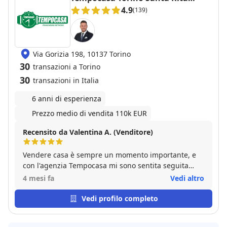
Mirafiori Nord
4.9
(139)
Via Gorizia 198, 10137 Torino
30
transazioni a Torino
30
transazioni in Italia
6 anni di esperienza
Prezzo medio di vendita 110k EUR
Recensito da Valentina A. (Venditore)
Vendere casa è sempre un momento importante, e
con l'agenzia Tempocasa mi sono sentita seguita
davvero dall’inizio alla fine. Ho trovato persone
4 mesi fa
Vedi altro
disponibili, sincere e sempre pronte a chiarire ogni
dubbio, senza mai farmi sentire “uno dei tanti”. Mi
Vedi profilo completo
hanno accompagnato passo dopo passo con grande
professionalità ma anche con un lato umano che fa