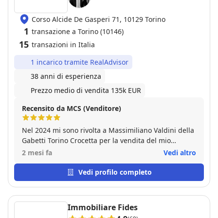
Corso Alcide De Gasperi 71, 10129 Torino
1
transazione a Torino (10146)
15
transazioni in Italia
1 incarico tramite RealAdvisor
38 anni di esperienza
Prezzo medio di vendita 135k EUR
Recensito da MCS (Venditore)
Nel 2024 mi sono rivolta a Massimiliano Valdini della
Gabetti Torino Crocetta per la vendita del mio
appartamento e l'esperienza è stata estremamente
2 mesi fa
Vedi altro
positiva. Ciò che mi ha soddisfatto non è stato
soltanto il risultato finale della vendita, ma
Vedi profilo completo
soprattutto il modo in cui l'intera operazione è stata
progettata e gestita. Fin dal primo incontro ho
percepito un approccio professionale, concreto e
Immobiliare Fides
basato su un accurato studio dell'immobile e del